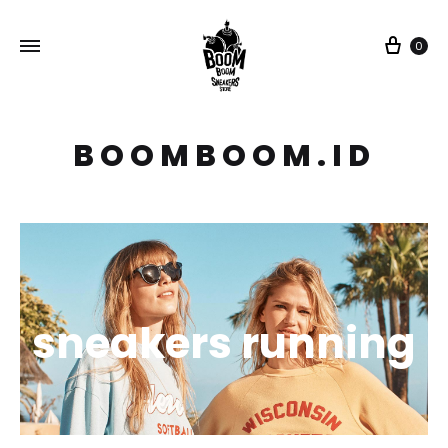
Car
0
BOOMBOOM.ID
sneakers running