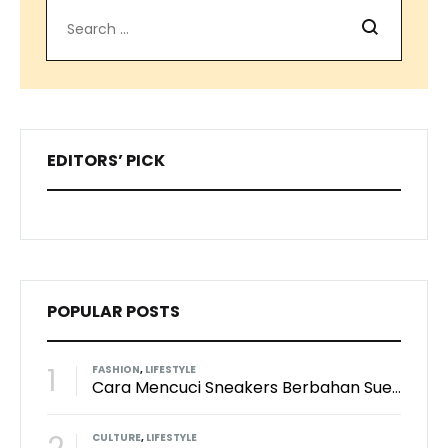
Search
EDITORS’ PICK
POPULAR POSTS
1
FASHION
,
LIFESTYLE
Cara Mencuci Sneakers Berbahan Suede: Aman Tanpa Merusak Tekstur
CULTURE
,
LIFESTYLE