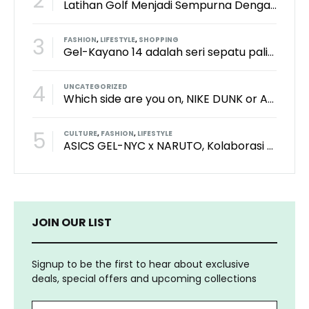
2
Latihan Golf Menjadi Sempurna Dengan Kith x TaylorMade x Perfect Practice Putting Mat
3
FASHION
,
LIFESTYLE
,
SHOPPING
Gel-Kayano 14 adalah seri sepatu paling keren dari brand Asics?
4
UNCATEGORIZED
Which side are you on, NIKE DUNK or ADIDAS SAMBA?
5
CULTURE
,
FASHION
,
LIFESTYLE
ASICS GEL-NYC x NARUTO, Kolaborasi Yang Bikin Wibu Seneng!
JOIN OUR LIST
Signup to be the first to hear about exclusive
deals, special offers and upcoming collections