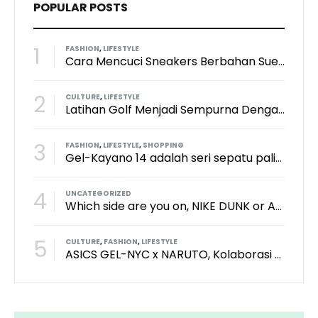
POPULAR POSTS
1
FASHION
,
LIFESTYLE
Cara Mencuci Sneakers Berbahan Suede: Aman Tanpa Merusak Tekstur
2
CULTURE
,
LIFESTYLE
Latihan Golf Menjadi Sempurna Dengan Kith x TaylorMade x Perfect Practice Putting Mat
3
FASHION
,
LIFESTYLE
,
SHOPPING
Gel-Kayano 14 adalah seri sepatu paling keren dari brand Asics?
4
UNCATEGORIZED
Which side are you on, NIKE DUNK or ADIDAS SAMBA?
5
CULTURE
,
FASHION
,
LIFESTYLE
ASICS GEL-NYC x NARUTO, Kolaborasi Yang Bikin Wibu Seneng!