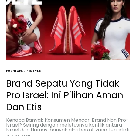
FASHION
,
LIFESTYLE
Brand Sepatu Yang Tidak
Pro Israel: Ini Pilihan Aman
Dan Etis
Kenapa Banyak Konsumen Mencari Brand Non Pro-
Israel? Seiring dengan meletusnya konflik antara
Israel dan Hamas, banyak aksi boikot yang terjadi di
Indonesia terhadap beberapa produk yang diduga