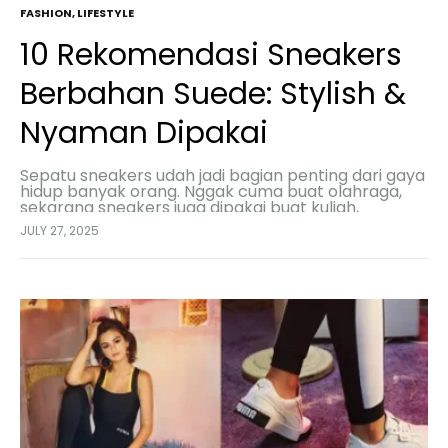
FASHION
,
LIFESTYLE
10 Rekomendasi Sneakers
Berbahan Suede: Stylish &
Nyaman Dipakai
Sepatu sneakers udah jadi bagian penting dari gaya
hidup banyak orang. Nggak cuma buat olahraga,
sekarang sneakers juga dipakai buat kuliah,
nongkrong, kerja santai, sampai jalan-jalan. Salah
JULY 27, 2025
satu jenis sneakers…