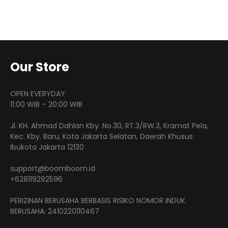
Our Store
OPEN EVERYDAY
11:00 WIB – 20:00 WIB
Jl. KH. Ahmad Dahlan Kby. No.30, RT.3/RW.3, Kramat Pela,
Kec. Kby. Baru, Kota Jakarta Selatan, Daerah Khusus
Ibukota Jakarta 12130
support@boomboom.id
+628119292596
PERIZINAN BERUSAHA BERBASIS RISIKO NOMOR INDUK
BERUSAHA: 2410220110467