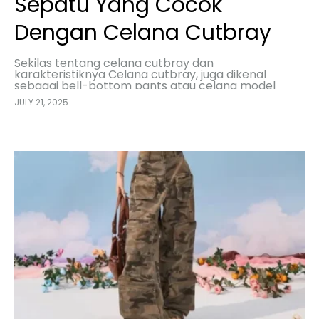
Sepatu Yang Cocok
Dengan Celana Cutbray
Sekilas tentang celana cutbray dan
karakteristiknya Celana cutbray, juga dikenal
sebagai bell-bottom pants atau celana model
lonceng, adalah jenis celana yang khas dengan
JULY 21, 2025
bagian bawahnya yang melebar, membentuk siluet
seperti…