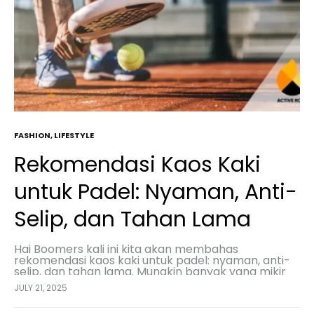
FASHION
,
LIFESTYLE
Rekomendasi Kaos Kaki
untuk Padel: Nyaman, Anti-
Selip, dan Tahan Lama
Hai Boomers kali ini kita akan membahas
rekomendasi kaos kaki untuk padel: nyaman, anti-
selip, dan tahan lama. Mungkin banyak yang mikir
kaos kaki cuma pelengkap saat main padel, tapi
JULY 21, 2025
kenyataannya,…