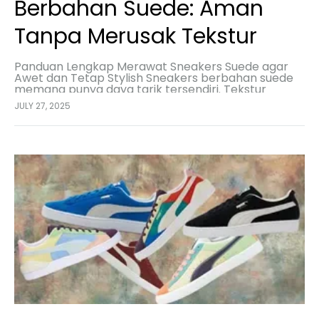
Berbahan Suede: Aman
Tanpa Merusak Tekstur
Panduan Lengkap Merawat Sneakers Suede agar
Awet dan Tetap Stylish Sneakers berbahan suede
memang punya daya tarik tersendiri. Tekstur
lembut dan tampilannya yang mewah bikin sepatu
JULY 27, 2025
ini jadi favorit banyak…