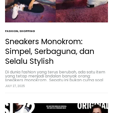
FASHION
,
SHOPPING
Sneakers Monokrom:
Simpel, Serbaguna, dan
Selalu Stylish
Di dunia fashion yang terus berubah, ada satu item
yang tetap menjadi andalan banyak orang:
sneakers monokrom . Sepatu ini bukan cuma soal
gaya, tapi juga kenyamanan dan kepraktisan buat…
JULY 27, 2025