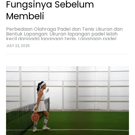
Fungsinya Sebelum
Membeli
Perbedaan Olahraga Padel dan Tenis Ukuran dan
Bentuk Lapangan: Ukuran lapangan padel lebih
kecil daripada lapangan tenis. Lapangan padel
berukuran sekitar 20 x 10 meter dengan dinding
JULY 22, 2025
kaca, sedangkan lapangan…