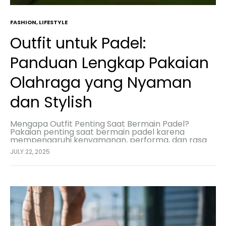
FASHION
,
LIFESTYLE
Outfit untuk Padel:
Panduan Lengkap Pakaian
Olahraga yang Nyaman
dan Stylish
Mengapa Outfit Penting Saat Bermain Padel?
Pakaian penting saat bermain padel karena
mempengaruhi kenyamanan, performa, dan rasa
percaya diri. Pakaian yang tepat memungkinkan
JULY 22, 2025
pergerakan bebas, menyerap keringat, dan
menjaga suhu…