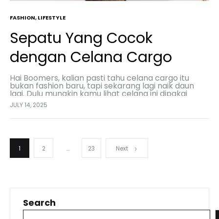
FASHION
,
LIFESTYLE
Sepatu Yang Cocok
dengan Celana Cargo
Hai Boomers, kalian pasti tahu celana cargo itu
bukan fashion baru, tapi sekarang lagi naik daun
lagi. Dulu mungkin kamu lihat celana ini dipakai
tukang bangunan atau anak outdoor, tapi…
JULY 14, 2025
Posts
1
2
…
23
Next
pagination
Search