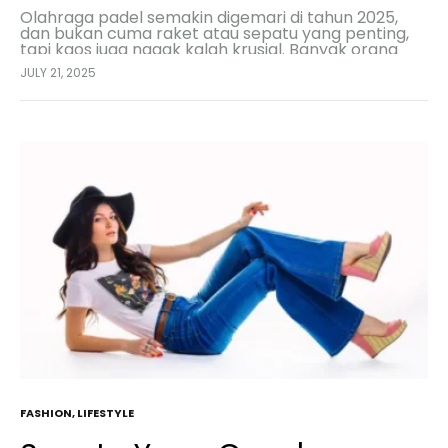
Olahraga padel semakin digemari di tahun 2025,
dan bukan cuma raket atau sepatu yang penting,
tapi kaos juga nggak kalah krusial. Banyak orang
berpikir, “Ah, pakai kaos biasa aja cukup…
JULY 21, 2025
FASHION
,
LIFESTYLE