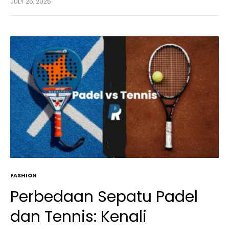
JULY 26, 2025
mendukung penjajahan di…
FASHION
Perbedaan Sepatu Padel
dan Tennis: Kenali