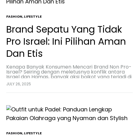
FASHION
,
LIFESTYLE
Brand Sepatu Yang Tidak
Pro Israel: Ini Pilihan Aman
Dan Etis
Kenapa Banyak Konsumen Mencari Brand Non Pro-
Israel? Seiring dengan meletusnya konflik antara
Israel dan Hamas, banyak aksi boikot yang terjadi di
Indonesia terhadap beberapa produk yang diduga
JULY 26, 2025
mendukung penjajahan di…
FASHION
,
LIFESTYLE