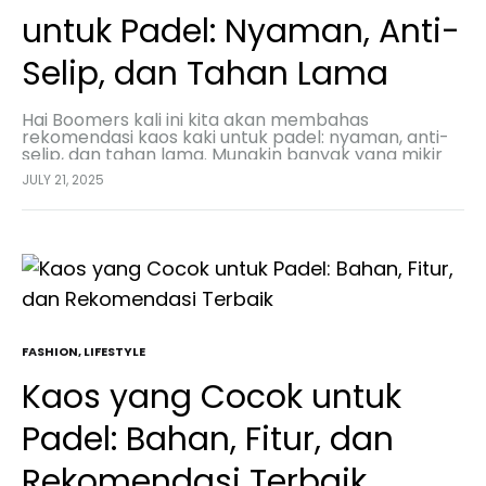
untuk Padel: Nyaman, Anti-
Selip, dan Tahan Lama
Hai Boomers kali ini kita akan membahas
rekomendasi kaos kaki untuk padel: nyaman, anti-
selip, dan tahan lama. Mungkin banyak yang mikir
kaos kaki cuma pelengkap saat main padel, tapi
JULY 21, 2025
kenyataannya,…
FASHION
,
LIFESTYLE
Kaos yang Cocok untuk
Padel: Bahan, Fitur, dan
Rekomendasi Terbaik