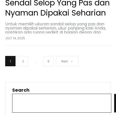
Sendal Selop Yang Pas dan
Nyaman Dipakai Seharian
Untuk memilih ukuran sandal selop yang pas dan
nyaman dipakai seharian, ukur panjang kaki Anda,
pastikan ada ruang sedikit di bagian depan dan
belakang sandal, dan coba sandal pada sore hari…
JULY 14, 2025
Posts
1
2
…
9
Next
pagination
Search