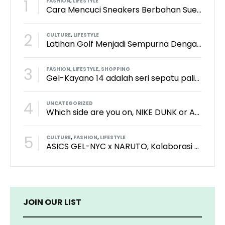
1
FASHION
,
LIFESTYLE
Cara Mencuci Sneakers Berbahan Suede: Aman Tanpa Merusak Tekstur
2
CULTURE
,
LIFESTYLE
Latihan Golf Menjadi Sempurna Dengan Kith x TaylorMade x Perfect Practice Putting Mat
3
FASHION
,
LIFESTYLE
,
SHOPPING
Gel-Kayano 14 adalah seri sepatu paling keren dari brand Asics?
4
UNCATEGORIZED
Which side are you on, NIKE DUNK or ADIDAS SAMBA?
5
CULTURE
,
FASHION
,
LIFESTYLE
ASICS GEL-NYC x NARUTO, Kolaborasi Yang Bikin Wibu Seneng!
JOIN OUR LIST