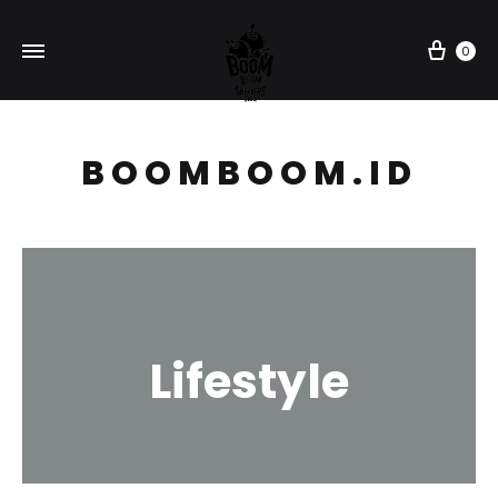
Car
0
BOOMBOOM.ID
Lifestyle