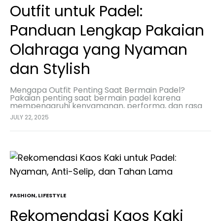
Outfit untuk Padel:
Panduan Lengkap Pakaian
Olahraga yang Nyaman
dan Stylish
Mengapa Outfit Penting Saat Bermain Padel?
Pakaian penting saat bermain padel karena
mempengaruhi kenyamanan, performa, dan rasa
percaya diri. Pakaian yang tepat memungkinkan
JULY 22, 2025
pergerakan bebas, menyerap keringat, dan
menjaga suhu…
FASHION
,
LIFESTYLE
Rekomendasi Kaos Kaki