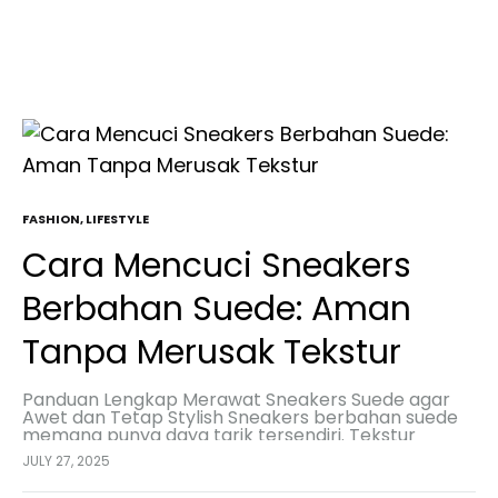
FASHION
,
LIFESTYLE
Cara Mencuci Sneakers
Berbahan Suede: Aman
Tanpa Merusak Tekstur
Panduan Lengkap Merawat Sneakers Suede agar
Awet dan Tetap Stylish Sneakers berbahan suede
memang punya daya tarik tersendiri. Tekstur
lembut dan tampilannya yang mewah bikin sepatu
JULY 27, 2025
ini jadi favorit banyak…