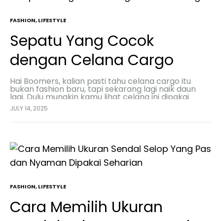
FASHION
,
LIFESTYLE
Sepatu Yang Cocok
dengan Celana Cargo
Hai Boomers, kalian pasti tahu celana cargo itu
bukan fashion baru, tapi sekarang lagi naik daun
lagi. Dulu mungkin kamu lihat celana ini dipakai
tukang bangunan atau anak outdoor, tapi…
JULY 14, 2025
FASHION
,
LIFESTYLE
Cara Memilih Ukuran