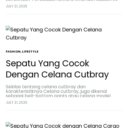
bukan hanya seru dimainkan, tapi juga jadi gaya
JULY 21, 2025
hidup…
FASHION
,
LIFESTYLE
Sepatu Yang Cocok
Dengan Celana Cutbray
Sekilas tentang celana cutbray dan
karakteristiknya Celana cutbray, juga dikenal
sebagai bell-bottom pants atau celana model
lonceng, adalah jenis celana yang khas dengan
JULY 21, 2025
bagian bawahnya yang melebar, membentuk siluet
seperti…