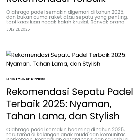
Olahraga padel semakin digemari di tahun 2025,
dan bukan cuma raket atau sepatu yang penting,
tapi kaos juga nggak kalah krusial. Banyak orang
berpikir, “Ah, pakai kaos biasa aja cukup…
JULY 21, 2025
LIFESTYLE
,
SHOPPING
Rekomendasi Sepatu Padel
Terbaik 2025: Nyaman,
Tahan Lama, dan Stylish
Olahraga padel semakin booming di tahun 2025,
terutama di kalangan anak muda dan komunitas
perkotaan. Perpaduan antara tenis dan squash ini