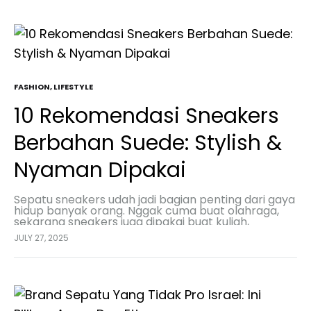
FASHION
,
LIFESTYLE
10 Rekomendasi Sneakers
Berbahan Suede: Stylish &
Nyaman Dipakai
Sepatu sneakers udah jadi bagian penting dari gaya
hidup banyak orang. Nggak cuma buat olahraga,
sekarang sneakers juga dipakai buat kuliah,
nongkrong, kerja santai, sampai jalan-jalan. Salah
JULY 27, 2025
satu jenis sneakers…