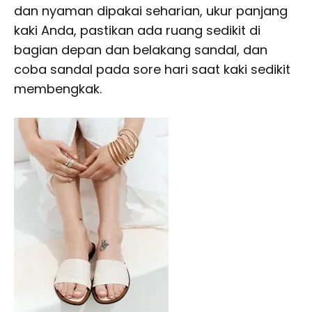
dan nyaman dipakai seharian, ukur panjang
PAS
DAN
kaki Anda, pastikan ada ruang sedikit di
NYAMAN
bagian depan dan belakang sandal, dan
DIPAKAI
SEHARIAN
coba sandal pada sore hari saat kaki sedikit
membengkak.