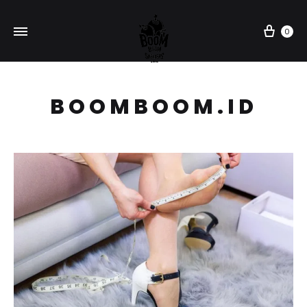
Car
0
BOOMBOOM.ID