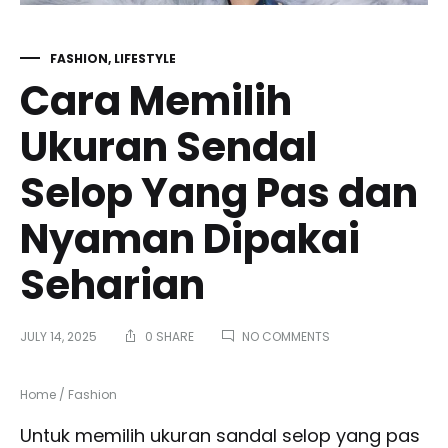
FASHION
,
LIFESTYLE
Cara Memilih
Ukuran Sendal
Selop Yang Pas dan
Nyaman Dipakai
Seharian
ON
JULY 14, 2025
0 SHARE
NO COMMENTS
CARA
MEMILIH
UKURAN
Home
/
Fashion
SENDAL
SELOP
Untuk memilih ukuran sandal selop yang pas
YANG