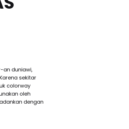
AS
r-an duniawi,
Karena sekitar
uk colorway
gunakan oleh
padankan dengan