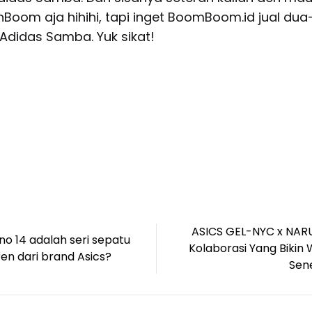
inBoom aja hihihi, tapi inget BoomBoom.id jual dua
Adidas Samba. Yuk sikat!
ASICS GEL-NYC x NAR
o 14 adalah seri sepatu
on
Kolaborasi Yang Bikin 
ren dari brand Asics?
Sen