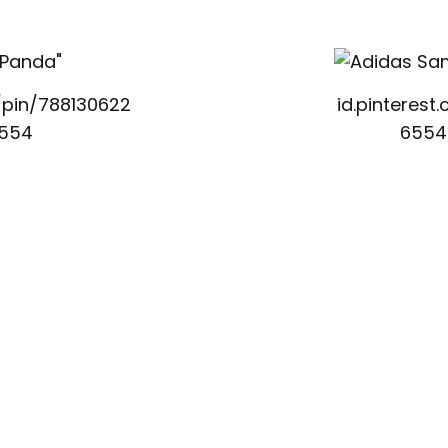
/pin/788130622
id.pinterest
6554
6554