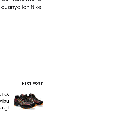
-duanya loh Nike
NEXT POST
UTO,
Wibu
eng!