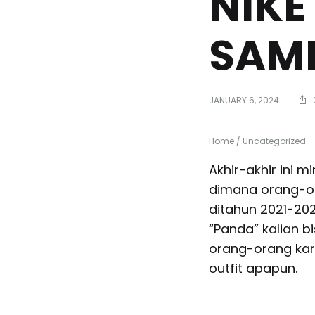
NIKE
SAM
JANUARY 6, 2024
Home
/
Uncategorized
Akhir-akhir ini 
dimana orang-or
ditahun 2021-20
“Panda” kalian b
orang-orang ka
outfit apapun.