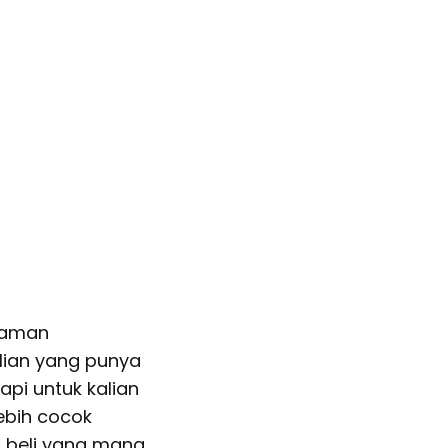
nyaman
lian yang punya
api untuk kalian
ebih cocok
 beli yang mana