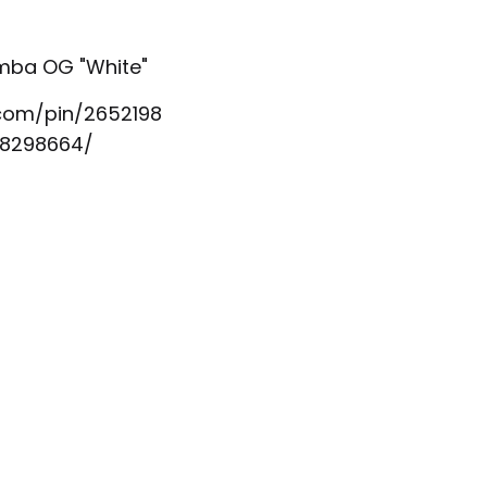
.com/pin/2652198
8298664/