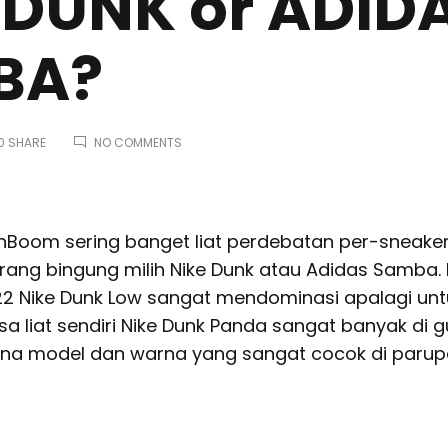
 DUNK or ADID
BA?
ON
0 SHARE
NO COMMENTS
WHICH
SIDE
ARE
YOU
ON,
minBoom sering banget liat perdebatan per-sneake
NIKE
ang bingung milih Nike Dunk atau Adidas Samba. 
DUNK
OR
22 Nike Dunk Low sangat mendominasi apalagi unt
ADIDAS
isa liat sendiri Nike Dunk Panda sangat banyak di 
SAMBA?
rna model dan warna yang sangat cocok di paru