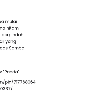
ba mulai
na hitam
g berpindah
ali yang
idas Samba
com/pin/717768064
0337/