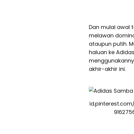
Dan mulai awal 
melawan domina
ataupun putih. M
haluan ke Adida
menggunakannya
akhir-akhir ini.
id.pinterest.co
916275