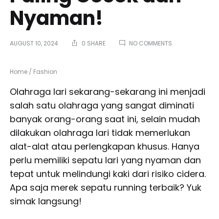
Nyaman!
ON
AUGUST 10, 2024
0 SHARE
NO COMMENTS
REKOMENDASI
SEPATU
RUNNING
Home
/
Fashion
PALING
COCOK
Olahraga lari sekarang-sekarang ini menjadi
DAN
salah satu olahraga yang sangat diminati
NYAMAN!
banyak orang-orang saat ini, selain mudah
dilakukan olahraga lari tidak memerlukan
alat-alat atau perlengkapan khusus. Hanya
perlu memiliki sepatu lari yang nyaman dan
tepat untuk melindungi kaki dari risiko cidera.
Apa saja merek sepatu running terbaik? Yuk
simak langsung!