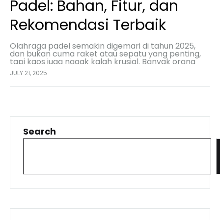
Padel: Bahan, Fitur, dan
Rekomendasi Terbaik
Olahraga padel semakin digemari di tahun 2025,
dan bukan cuma raket atau sepatu yang penting,
tapi kaos juga nggak kalah krusial. Banyak orang
berpikir, “Ah, pakai kaos biasa aja cukup…
JULY 21, 2025
Search