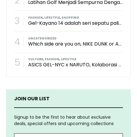
2
Latihan Golf Menjadi Sempurna Dengan Kith x TaylorMade x Perfect Practice Putting Mat
3
FASHION
,
LIFESTYLE
,
SHOPPING
Gel-Kayano 14 adalah seri sepatu paling keren dari brand Asics?
4
UNCATEGORIZED
Which side are you on, NIKE DUNK or ADIDAS SAMBA?
5
CULTURE
,
FASHION
,
LIFESTYLE
ASICS GEL-NYC x NARUTO, Kolaborasi Yang Bikin Wibu Seneng!
JOIN OUR LIST
Signup to be the first to hear about exclusive
deals, special offers and upcoming collections