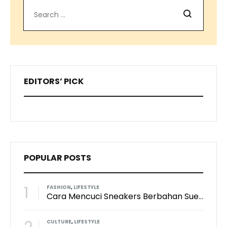
Search
EDITORS’ PICK
POPULAR POSTS
1
FASHION
,
LIFESTYLE
Cara Mencuci Sneakers Berbahan Suede: Aman Tanpa Merusak Tekstur
CULTURE
,
LIFESTYLE