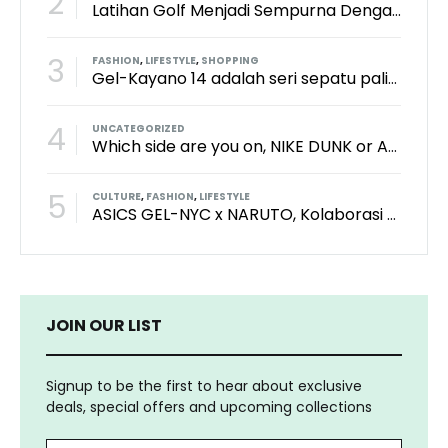
2
Latihan Golf Menjadi Sempurna Dengan Kith x TaylorMade x Perfect Practice Putting Mat
3
FASHION
,
LIFESTYLE
,
SHOPPING
Gel-Kayano 14 adalah seri sepatu paling keren dari brand Asics?
4
UNCATEGORIZED
Which side are you on, NIKE DUNK or ADIDAS SAMBA?
5
CULTURE
,
FASHION
,
LIFESTYLE
ASICS GEL-NYC x NARUTO, Kolaborasi Yang Bikin Wibu Seneng!
JOIN OUR LIST
Signup to be the first to hear about exclusive
deals, special offers and upcoming collections