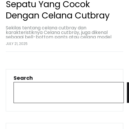
Sepatu Yang Cocok
Dengan Celana Cutbray
Sekilas tentang celana cutbray dan
karakteristiknya Celana cutbray, juga dikenal
sebagai bell-bottom pants atau celana model
lonceng, adalah jenis celana yang khas dengan
JULY 21, 2025
bagian bawahnya yang melebar, membentuk siluet
seperti…
Search