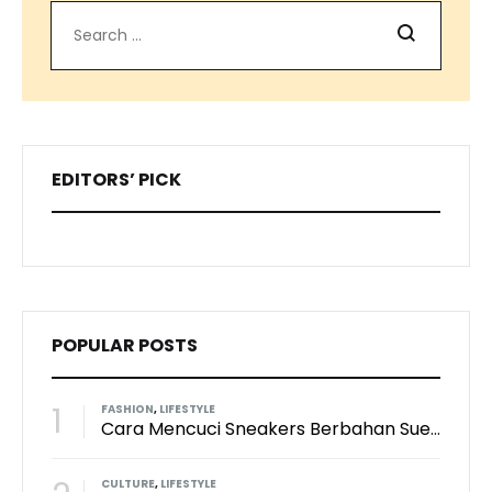
Search
EDITORS’ PICK
POPULAR POSTS
1
FASHION
,
LIFESTYLE
Cara Mencuci Sneakers Berbahan Suede: Aman Tanpa Merusak Tekstur
CULTURE
,
LIFESTYLE