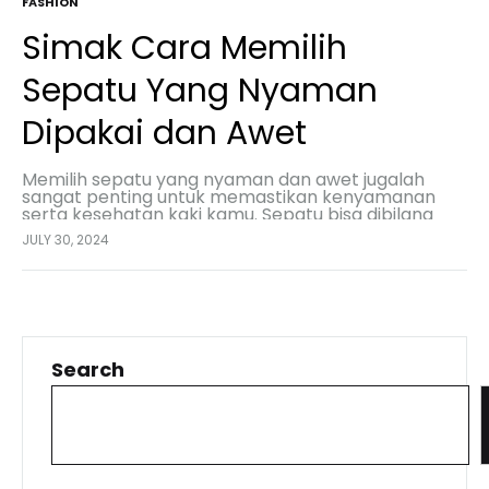
FASHION
Simak Cara Memilih
Sepatu Yang Nyaman
Dipakai dan Awet
Memilih sepatu yang nyaman dan awet jugalah
sangat penting untuk memastikan kenyamanan
serta kesehatan kaki kamu. Sepatu bisa dibilang
baik tidak hanya karena mendukung aktivitas
JULY 30, 2024
sehari-hari tetapi juga dapat mencegah…
Search