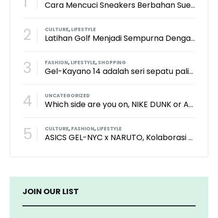
1
Cara Mencuci Sneakers Berbahan Suede: Aman Tanpa Merusak Tekstur
2
CULTURE
,
LIFESTYLE
Latihan Golf Menjadi Sempurna Dengan Kith x TaylorMade x Perfect Practice Putting Mat
3
FASHION
,
LIFESTYLE
,
SHOPPING
Gel-Kayano 14 adalah seri sepatu paling keren dari brand Asics?
4
UNCATEGORIZED
Which side are you on, NIKE DUNK or ADIDAS SAMBA?
5
CULTURE
,
FASHION
,
LIFESTYLE
ASICS GEL-NYC x NARUTO, Kolaborasi Yang Bikin Wibu Seneng!
JOIN OUR LIST