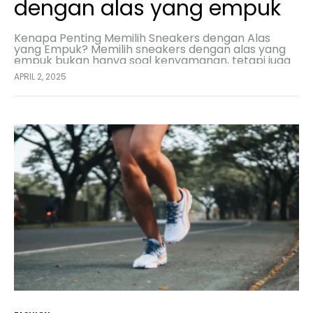
dengan alas yang empuk
Kenapa Penting Memilih Sneakers dengan Alas
yang Empuk? Memilih sneakers dengan alas yang
empuk bukan hanya soal kenyamanan, tetapi juga
berdampak pada kesehatan kaki dan postur tubuh.
APRIL 2, 2025
Sneakers dengan sol…