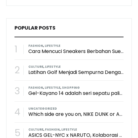
POPULAR POSTS
1
FASHION
,
LIFESTYLE
Cara Mencuci Sneakers Berbahan Suede: Aman Tanpa Merusak Tekstur
2
CULTURE
,
LIFESTYLE
Latihan Golf Menjadi Sempurna Dengan Kith x TaylorMade x Perfect Practice Putting Mat
3
FASHION
,
LIFESTYLE
,
SHOPPING
Gel-Kayano 14 adalah seri sepatu paling keren dari brand Asics?
4
UNCATEGORIZED
Which side are you on, NIKE DUNK or ADIDAS SAMBA?
5
CULTURE
,
FASHION
,
LIFESTYLE
ASICS GEL-NYC x NARUTO, Kolaborasi Yang Bikin Wibu Seneng!