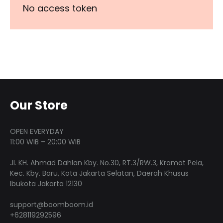
No access token
Our Store
OPEN EVERYDAY
11:00 WIB – 20:00 WIB
Jl. KH. Ahmad Dahlan Kby. No.30, RT.3/RW.3, Kramat Pela,
Kec. Kby. Baru, Kota Jakarta Selatan, Daerah Khusus
Ibukota Jakarta 12130
support@boomboom.id
+628119292596