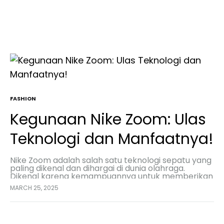
FASHION
Kegunaan Nike Zoom: Ulas
Teknologi dan Manfaatnya!
Nike Zoom adalah salah satu teknologi sepatu yang
paling dikenal dan dihargai di dunia olahraga.
Dikenal karena kemampuannya untuk memberikan
performa tinggi dan kenyamanan, Nike Zoom telah
MARCH 25, 2025
menjadi pilihan utama…