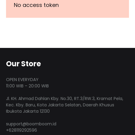
No access token
Our Store
OPEN EVERYDAY
11:00 WIB – 20:00 WIB
Jl. KH. Ahmad Dahlan Kby. No.30, RT.3/RW.3, Kramat Pela,
Kec. Kby. Baru, Kota Jakarta Selatan, Daerah Khusus
Ibukota Jakarta 12130
support@boomboom.id
+628119292596