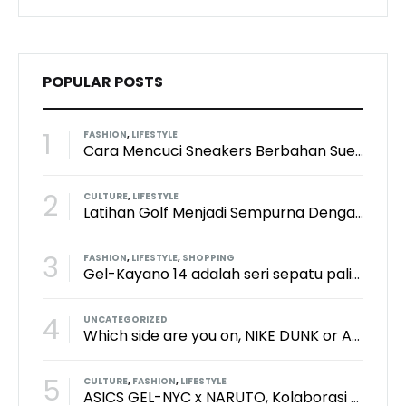
POPULAR POSTS
1
FASHION
,
LIFESTYLE
Cara Mencuci Sneakers Berbahan Suede: Aman Tanpa Merusak Tekstur
2
CULTURE
,
LIFESTYLE
Latihan Golf Menjadi Sempurna Dengan Kith x TaylorMade x Perfect Practice Putting Mat
3
FASHION
,
LIFESTYLE
,
SHOPPING
Gel-Kayano 14 adalah seri sepatu paling keren dari brand Asics?
4
UNCATEGORIZED
Which side are you on, NIKE DUNK or ADIDAS SAMBA?
5
CULTURE
,
FASHION
,
LIFESTYLE
ASICS GEL-NYC x NARUTO, Kolaborasi Yang Bikin Wibu Seneng!