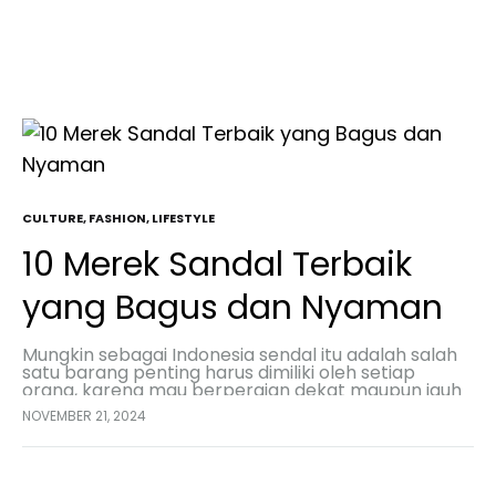
CULTURE
,
FASHION
,
LIFESTYLE
10 Merek Sandal Terbaik
yang Bagus dan Nyaman
Mungkin sebagai Indonesia sendal itu adalah salah
satu barang penting harus dimiliki oleh setiap
orang, karena mau berpergian dekat maupun jauh
itu nyaman menggunakan alas kaki yang biasa kita
NOVEMBER 21, 2024
sebut…