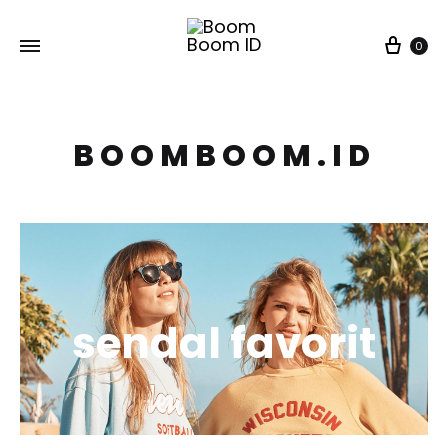
Car
0
BOOMBOOM.ID
sendal favorit