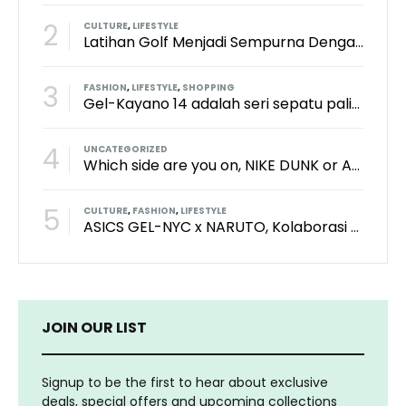
2
CULTURE
,
LIFESTYLE
Latihan Golf Menjadi Sempurna Dengan Kith x TaylorMade x Perfect Practice Putting Mat
3
FASHION
,
LIFESTYLE
,
SHOPPING
Gel-Kayano 14 adalah seri sepatu paling keren dari brand Asics?
4
UNCATEGORIZED
Which side are you on, NIKE DUNK or ADIDAS SAMBA?
5
CULTURE
,
FASHION
,
LIFESTYLE
ASICS GEL-NYC x NARUTO, Kolaborasi Yang Bikin Wibu Seneng!
JOIN OUR LIST
Signup to be the first to hear about exclusive
deals, special offers and upcoming collections