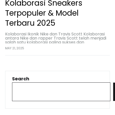
Kolaborasi Sneakers
Terpopuler & Model
Terbaru 2025
Kolaborasi Ikonik Nike dan Travis Scott Kolaborasi
antara Nike dan rapper Travis Scott telah menjadi
salah satu kolaborasi paling sukses dan
berpengaruh dalam dunia sneakers. Dikenal karena
MAY 21, 2025
desainnya yang unik…
Search