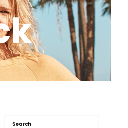
ck
Search