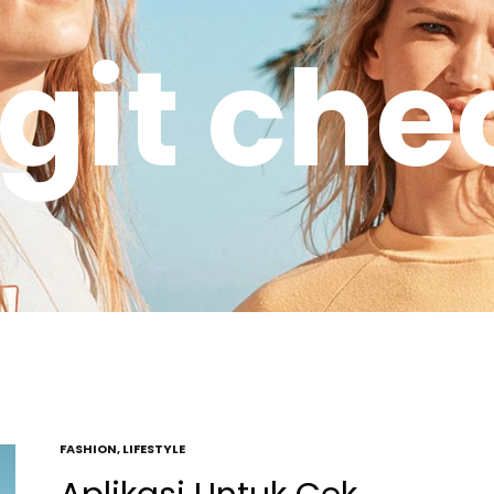
egit che
FASHION
,
LIFESTYLE