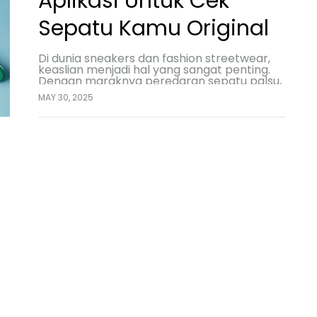
Aplikasi Untuk Cek
Sepatu Kamu Original
Di dunia sneakers dan fashion streetwear,
keaslian menjadi hal yang sangat penting.
Dengan maraknya peredaran sepatu palsu,
terutama untuk merek-merek besar
MAY 30, 2025
seperti Nike, Adidas, atau New Balance,
kamu wajib punya…