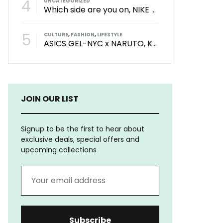
4
UNCATEGORIZED
Which side are you on, NIKE DUNK or ADIDAS SAMBA?
5
CULTURE
,
FASHION
,
LIFESTYLE
ASICS GEL-NYC x NARUTO, Kolaborasi Yang Bikin Wibu Seneng!
JOIN OUR LIST
Signup to be the first to hear about
exclusive deals, special offers and
upcoming collections