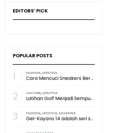
EDITORS’ PICK
POPULAR POSTS
1
FASHION
,
LIFESTYLE
Cara Mencuci Sneakers Berbahan Suede: Aman Tanpa Merusak Tekstur
2
CULTURE
,
LIFESTYLE
Latihan Golf Menjadi Sempurna Dengan Kith x TaylorMade x Perfect Practice Putting Mat
3
FASHION
,
LIFESTYLE
,
SHOPPING
Gel-Kayano 14 adalah seri sepatu paling keren dari brand Asics?