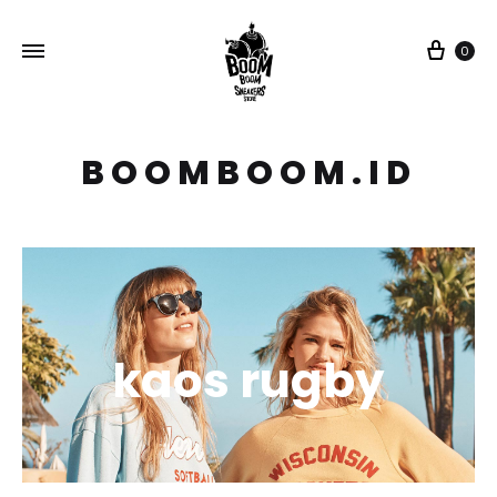
Car
0
BOOMBOOM.ID
kaos rugby