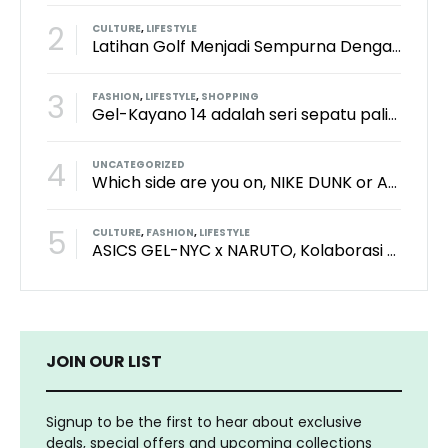
2
CULTURE
,
LIFESTYLE
Latihan Golf Menjadi Sempurna Dengan Kith x TaylorMade x Perfect Practice Putting Mat
3
FASHION
,
LIFESTYLE
,
SHOPPING
Gel-Kayano 14 adalah seri sepatu paling keren dari brand Asics?
4
UNCATEGORIZED
Which side are you on, NIKE DUNK or ADIDAS SAMBA?
5
CULTURE
,
FASHION
,
LIFESTYLE
ASICS GEL-NYC x NARUTO, Kolaborasi Yang Bikin Wibu Seneng!
JOIN OUR LIST
Signup to be the first to hear about exclusive
deals, special offers and upcoming collections