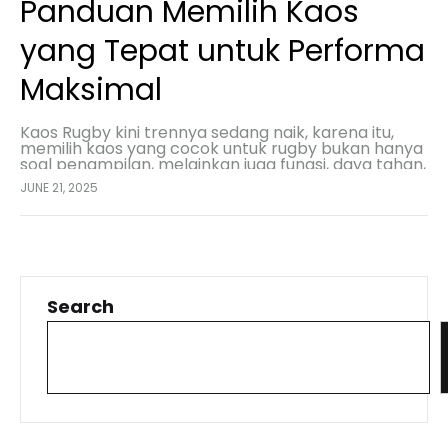
Panduan Memilih Kaos
yang Tepat untuk Performa
Maksimal
Kaos Rugby kini trennya sedang naik, karena itu,
memilih kaos yang cocok untuk rugby bukan hanya
soal penampilan, melainkan juga fungsi, daya tahan,
dan kenyamanan. Artikel ini akan membahas
JUNE 21, 2025
berbagai…
Search