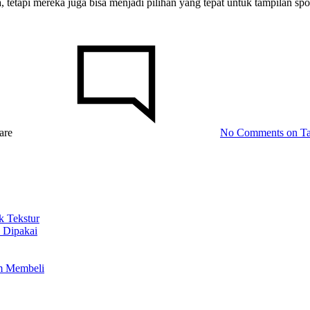
etapi mereka juga bisa menjadi pilihan yang tepat untuk tampilan spor
are
No Comments
on Ta
 Tekstur
 Dipakai
um Membeli