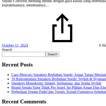
Sepatu Converse memang identik dengan gaya kasual yang sederhana, t
kepraktisannya, membuatnya…
October 11, 2024
0 Sh
Search
Search
Recent Posts
Cara Mencuci Sneakers Berbahan Suede: Aman Tanpa Merusak
10 Rekomendasi Sneakers Berbahan Suede: Stylish & Nyaman
Sneakers Monokrom: Simpel, Serbaguna, dan Selalu Stylish
Brand Sepatu Yang Tidak Pro Israel: Ini Pilihan Aman Dan Etis
Perbedaan Sepatu Padel dan Tennis: Kenali Fungsinya Sebel
Recent Comments