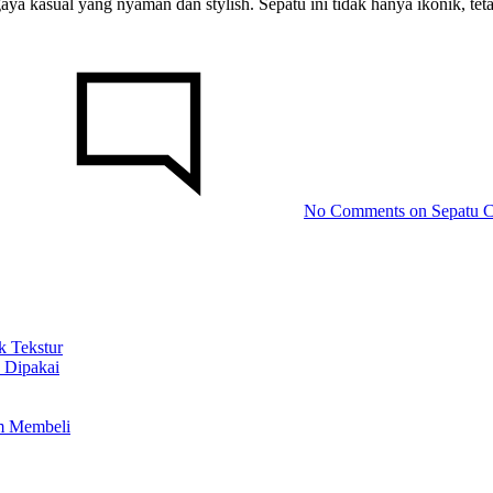
 kasual yang nyaman dan stylish. Sepatu ini tidak hanya ikonik, tetapi
No Comments
on Sepatu C
 Tekstur
 Dipakai
um Membeli