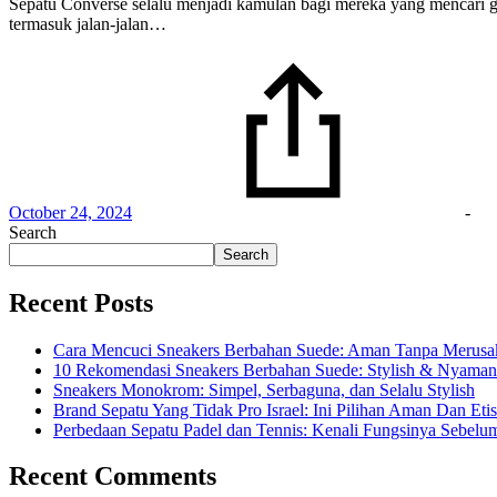
Sepatu Converse selalu menjadi kamulan bagi mereka yang mencari gaya
termasuk jalan-jalan…
October 24, 2024
-
Search
Search
Recent Posts
Cara Mencuci Sneakers Berbahan Suede: Aman Tanpa Merusak
10 Rekomendasi Sneakers Berbahan Suede: Stylish & Nyaman
Sneakers Monokrom: Simpel, Serbaguna, dan Selalu Stylish
Brand Sepatu Yang Tidak Pro Israel: Ini Pilihan Aman Dan Etis
Perbedaan Sepatu Padel dan Tennis: Kenali Fungsinya Sebel
Recent Comments