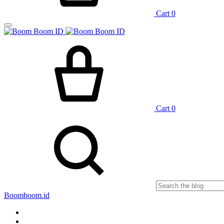
Cart
0
Cart
0
Boomboom.id