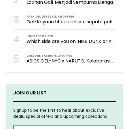
2
Latihan Golf Menjadi Sempurna Dengan Kith x TaylorMade x Perfect Practice Putting Mat
3
FASHION
,
LIFESTYLE
,
SHOPPING
Gel-Kayano 14 adalah seri sepatu paling keren dari brand Asics?
4
UNCATEGORIZED
Which side are you on, NIKE DUNK or ADIDAS SAMBA?
5
CULTURE
,
FASHION
,
LIFESTYLE
ASICS GEL-NYC x NARUTO, Kolaborasi Yang Bikin Wibu Seneng!
JOIN OUR LIST
Signup to be the first to hear about exclusive
deals, special offers and upcoming collections