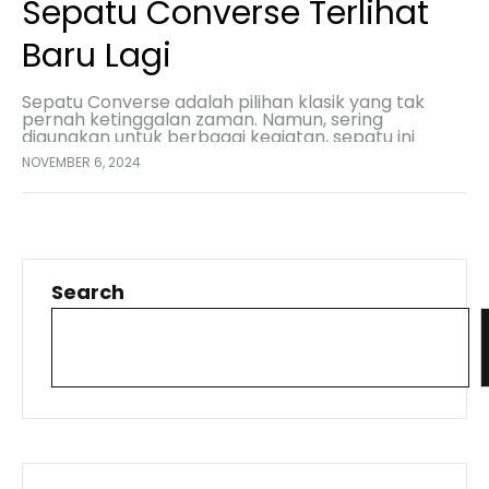
Sepatu Converse Terlihat
Baru Lagi
Sepatu Converse adalah pilihan klasik yang tak
pernah ketinggalan zaman. Namun, sering
digunakan untuk berbagai kegiatan, sepatu ini
kerap terkena debu, noda, dan kotoran yang
NOVEMBER 6, 2024
membuatnya tampak kusam. Untungnya, ada…
Search