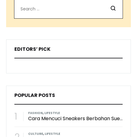
Search
EDITORS’ PICK
POPULAR POSTS
1
FASHION
,
LIFESTYLE
Cara Mencuci Sneakers Berbahan Suede: Aman Tanpa Merusak Tekstur
CULTURE
,
LIFESTYLE