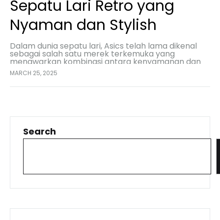
Sepatu Lari Retro yang
Nyaman dan Stylish
Dalam dunia sepatu lari, Asics telah lama dikenal
sebagai salah satu merek terkemuka yang
menawarkan kombinasi antara kenyamanan dan
performa. Salah satu model terbaru yang menarik
MARCH 25, 2025
perhatian adalah Asics Gel…
Search