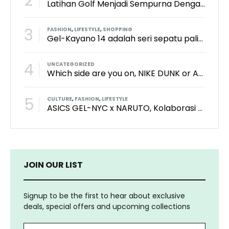
2
Latihan Golf Menjadi Sempurna Dengan Kith x TaylorMade x Perfect Practice Putting Mat
3
FASHION
,
LIFESTYLE
,
SHOPPING
Gel-Kayano 14 adalah seri sepatu paling keren dari brand Asics?
4
UNCATEGORIZED
Which side are you on, NIKE DUNK or ADIDAS SAMBA?
5
CULTURE
,
FASHION
,
LIFESTYLE
ASICS GEL-NYC x NARUTO, Kolaborasi Yang Bikin Wibu Seneng!
JOIN OUR LIST
Signup to be the first to hear about exclusive
deals, special offers and upcoming collections