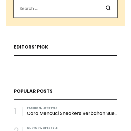
Search
EDITORS’ PICK
POPULAR POSTS
1
FASHION
,
LIFESTYLE
Cara Mencuci Sneakers Berbahan Suede: Aman Tanpa Merusak Tekstur
CULTURE
,
LIFESTYLE