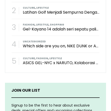
2
CULTURE
,
LIFESTYLE
Latihan Golf Menjadi Sempurna Dengan Kith x TaylorMade x Perfect Practice Putting Mat
3
FASHION
,
LIFESTYLE
,
SHOPPING
Gel-Kayano 14 adalah seri sepatu paling keren dari brand Asics?
4
UNCATEGORIZED
Which side are you on, NIKE DUNK or ADIDAS SAMBA?
5
CULTURE
,
FASHION
,
LIFESTYLE
ASICS GEL-NYC x NARUTO, Kolaborasi Yang Bikin Wibu Seneng!
JOIN OUR LIST
Signup to be the first to hear about exclusive
deals, special offers and upcoming collections