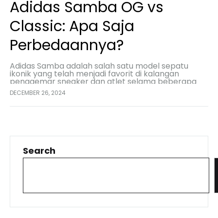
Adidas Samba OG vs
Classic: Apa Saja
Perbedaannya?
Adidas Samba adalah salah satu model sepatu
ikonik yang telah menjadi favorit di kalangan
penggemar sneaker dan atlet selama beberapa
dekade. Dengan desain yang klasik dan performa
DECEMBER 26, 2024
yang handal, Samba…
Search