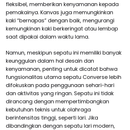
fleksibel, memberikan kenyamanan kepada
pemakainya. Kanvas juga memungkinkan
kaki “bernapas” dengan baik, mengurangi
kemungkinan kaki berkeringat atau lembap
saat dipakai dalam waktu lama.
Namun, meskipun sepatu ini memiliki banyak
keunggulan dalam hal desain dan
kenyamanan, penting untuk dicatat bahwa
fungsionalitas utama sepatu Converse lebih
difokuskan pada penggunaan sehari-hari
dan aktivitas yang ringan. Sepatu ini tidak
dirancang dengan mempertimbangkan
kebutuhan teknis untuk olahraga
berintensitas tinggi, seperti lari. Jika
dibandingkan dengan sepatu lari modern,