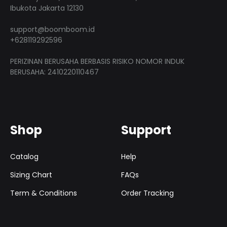
Ibukota Jakarta 12130
support@boomboom.id
+628119292596
PERIZINAN BERUSAHA BERBASIS RISIKO NOMOR INDUK
BERUSAHA: 2410220110467
Shop
Support
Catalog
Help
Sizing Chart
FAQs
Term & Conditions
Order Tracking