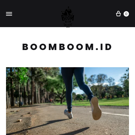
Car
0
BOOMBOOM.ID