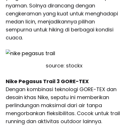
nyaman. Solnya dirancang dengan
cengkeraman yang kuat untuk menghadapi
medan licin, menjadikannya pilihan
sempurna untuk hiking di berbagai kondisi
cuaca.
source: stockx
Nike Pegasus Trail 3 GORE-TEX
Dengan kombinasi teknologi GORE-TEX dan
desain khas Nike, sepatu ini memberikan
perlindungan maksimal dari air tanpa
mengorbankan fleksibilitas. Cocok untuk trail
running dan aktivitas outdoor lainnya.