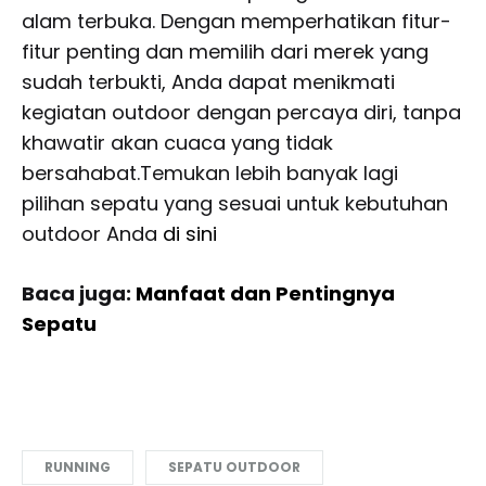
alam terbuka. Dengan memperhatikan fitur-
fitur penting dan memilih dari merek yang
sudah terbukti, Anda dapat menikmati
kegiatan outdoor dengan percaya diri, tanpa
khawatir akan cuaca yang tidak
bersahabat.Temukan lebih banyak lagi
pilihan sepatu yang sesuai untuk kebutuhan
outdoor Anda
di sini
Baca juga:
Manfaat dan Pentingnya
Sepatu
RUNNING
SEPATU OUTDOOR