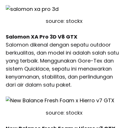
source: stockx
Salomon XA Pro 3D V8 GTX
Salomon dikenal dengan sepatu outdoor
berkualitas, dan model ini adalah salah satu
yang terbaik. Menggunakan Gore-Tex dan
sistem Quicklace, sepatu ini menawarkan
kenyamanan, stabilitas, dan perlindungan
dari air dalam satu paket.
source: stockx