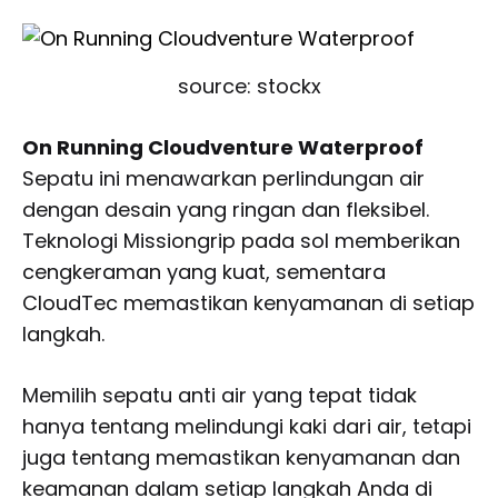
source: stockx
On Running Cloudventure Waterproof
Sepatu ini menawarkan perlindungan air
dengan desain yang ringan dan fleksibel.
Teknologi Missiongrip pada sol memberikan
cengkeraman yang kuat, sementara
CloudTec memastikan kenyamanan di setiap
langkah.
Memilih sepatu anti air yang tepat tidak
hanya tentang melindungi kaki dari air, tetapi
juga tentang memastikan kenyamanan dan
keamanan dalam setiap langkah Anda di