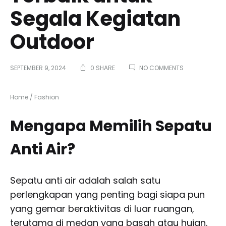
Segala Kegiatan
Outdoor
ON
SEPTEMBER 9, 2024
0 SHARE
NO COMMENTS
10
REKOMENDASI
SEPATU
Home
/
Fashion
ANTI
AIR
Mengapa Memilih Sepatu
TERBAIK
UNTUK
SEGALA
Anti Air?
KEGIATAN
OUTDOOR
Sepatu anti air adalah salah satu
perlengkapan yang penting bagi siapa pun
yang gemar beraktivitas di luar ruangan,
terutama di medan yang basah atau hujan.