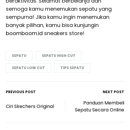
beraktivitas. Selamat berbelanja dan
semoga kamu menemukan sepatu yang
sempurna! Jika kamu ingin menemukan
banyak pilihan, kamu bisa kunjungin
boomboom.id
sneakers store!
SEPATU
SEPATU HIGH CUT
SEPATU LOW CUT
TIPS SEPATU
PREVIOUS POST
NEXT POST
Post
Panduan Membeli
Ciri Skechers Original
navigation
Sepatu Secara Online