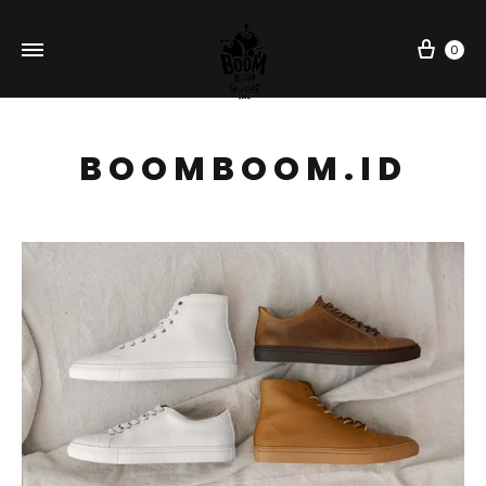
Car
0
BOOMBOOM.ID