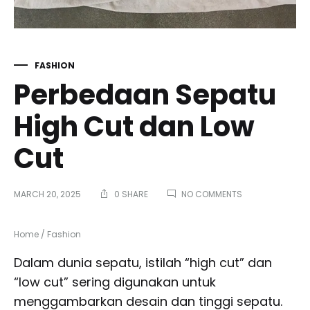
FASHION
Perbedaan Sepatu
High Cut dan Low
Cut
ON
MARCH 20, 2025
0 SHARE
NO COMMENTS
PERBEDAAN
SEPATU
HIGH
Home
/
Fashion
CUT
DAN
Dalam dunia sepatu, istilah “high cut” dan
LOW
“low cut” sering digunakan untuk
CUT
menggambarkan desain dan tinggi sepatu.