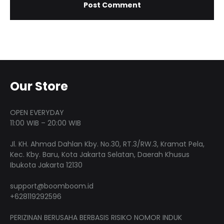
Our Store
OPEN EVERYDAY
11:00 WIB – 20:00 WIB
Jl. KH. Ahmad Dahlan Kby. No.30, RT.3/RW.3, Kramat Pela,
Kec. Kby. Baru, Kota Jakarta Selatan, Daerah Khusus
Ibukota Jakarta 12130
support@boomboom.id
+628119292596
PERIZINAN BERUSAHA BERBASIS RISIKO NOMOR INDUK