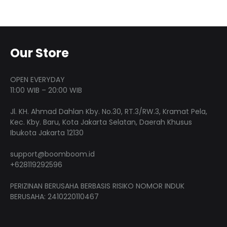
Our Store
OPEN EVERYDAY
11:00 WIB – 20:00 WIB
Jl. KH. Ahmad Dahlan Kby. No.30, RT.3/RW.3, Kramat Pela,
Kec. Kby. Baru, Kota Jakarta Selatan, Daerah Khusus
Ibukota Jakarta 12130
support@boomboom.id
+628119292596
PERIZINAN BERUSAHA BERBASIS RISIKO NOMOR INDUK
BERUSAHA: 2410220110467