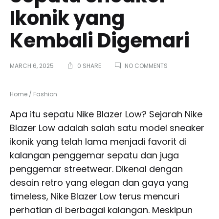
Ikonik yang
Kembali Digemari
ON
MARCH 6, 2025
0 SHARE
NO COMMENTS
MENGUPAS
TUNTAS
NIKE
Home
/
Fashion
BLAZER
LOW:
Apa itu sepatu Nike Blazer Low? Sejarah Nike
SEPATU
Blazer Low adalah salah satu model sneaker
SNEAKER
IKONIK
ikonik yang telah lama menjadi favorit di
YANG
kalangan penggemar sepatu dan juga
KEMBALI
DIGEMARI
penggemar streetwear. Dikenal dengan
desain retro yang elegan dan gaya yang
timeless, Nike Blazer Low terus mencuri
perhatian di berbagai kalangan. Meskipun