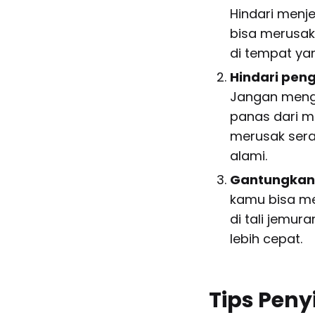
Hindari menje
bisa merusak 
di tempat yan
Hindari pen
Jangan mengg
panas dari m
merusak serat
alami.
Gantungkan 
kamu bisa m
di tali jemur
lebih cepat.
Tips Pen