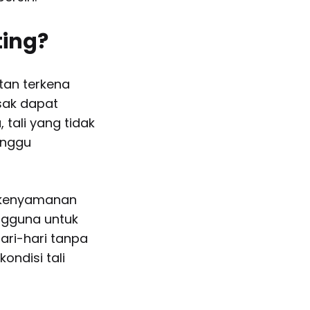
ting?
tan terkena
sak dapat
 tali yang tidak
anggu
n kenyamanan
ngguna untuk
ari-hari tanpa
ondisi tali