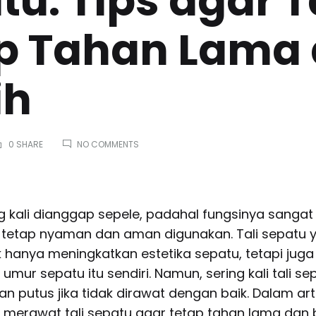
u: Tips agar T
p Tahan Lama
ih
ON
0 SHARE
NO COMMENTS
CARA
MERAWAT
TALI
SEPATU:
TIPS
ng kali dianggap sepele, padahal fungsinya sanga
AGAR
tetap nyaman dan aman digunakan. Tali sepatu y
TALI
TETAP
 hanya meningkatkan estetika sepatu, tetapi juga
TAHAN
ur sepatu itu sendiri. Namun, sering kali tali se
LAMA
DAN
n putus jika tidak dirawat dengan baik. Dalam artik
BERSIH
erawat tali sepatu agar tetap tahan lama dan b