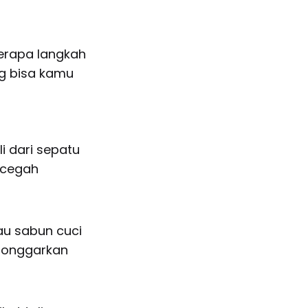
berapa langkah
ng bisa kamu
i dari sepatu
ncegah
au sabun cuci
elonggarkan