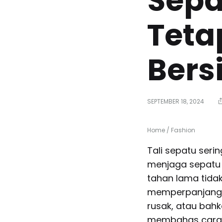
Sepat
Teta
Bers
SEPTEMBER 18, 2024
Home
/
Fashion
Tali sepatu seri
menjaga sepatu 
tahan lama tidak
memperpanjang um
rusak, atau bahka
membahas cara m