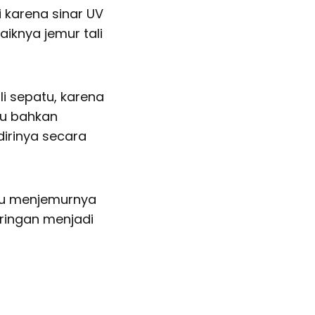
 karena sinar UV
iknya jemur tali
i sepatu, karena
au bahkan
dirinya secara
au menjemurnya
eringan menjadi