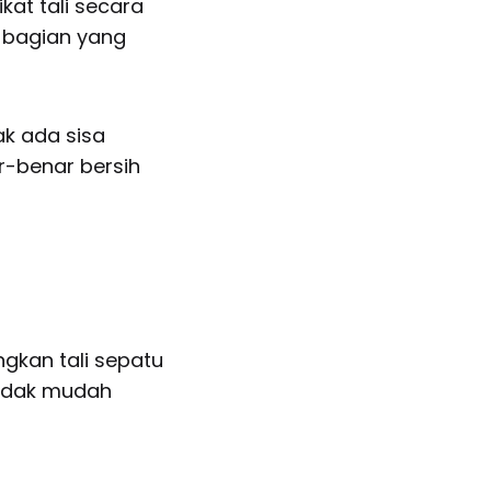
kat tali secara
a bagian yang
ak ada sisa
r-benar bersih
gkan tali sepatu
tidak mudah