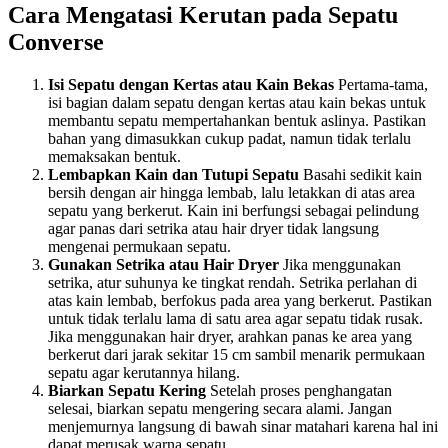
Cara Mengatasi Kerutan pada Sepatu
Converse
Isi Sepatu dengan Kertas atau Kain Bekas
Pertama-tama,
isi bagian dalam sepatu dengan kertas atau kain bekas untuk
membantu sepatu mempertahankan bentuk aslinya. Pastikan
bahan yang dimasukkan cukup padat, namun tidak terlalu
memaksakan bentuk.
Lembapkan Kain dan Tutupi Sepatu
Basahi sedikit kain
bersih dengan air hingga lembab, lalu letakkan di atas area
sepatu yang berkerut. Kain ini berfungsi sebagai pelindung
agar panas dari setrika atau hair dryer tidak langsung
mengenai permukaan sepatu.
Gunakan Setrika atau Hair Dryer
Jika menggunakan
setrika, atur suhunya ke tingkat rendah. Setrika perlahan di
atas kain lembab, berfokus pada area yang berkerut. Pastikan
untuk tidak terlalu lama di satu area agar sepatu tidak rusak.
Jika menggunakan hair dryer, arahkan panas ke area yang
berkerut dari jarak sekitar 15 cm sambil menarik permukaan
sepatu agar kerutannya hilang.
Biarkan Sepatu Kering
Setelah proses penghangatan
selesai, biarkan sepatu mengering secara alami. Jangan
menjemurnya langsung di bawah sinar matahari karena hal ini
dapat merusak warna sepatu.