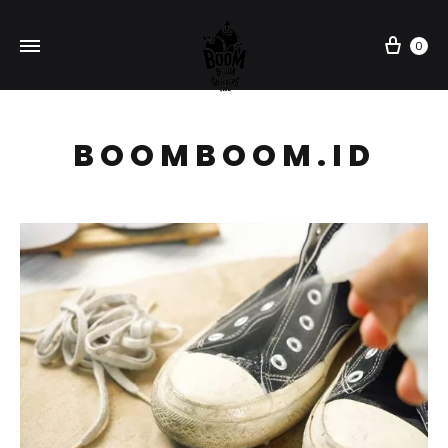
Car
0
BOOMBOOM.ID