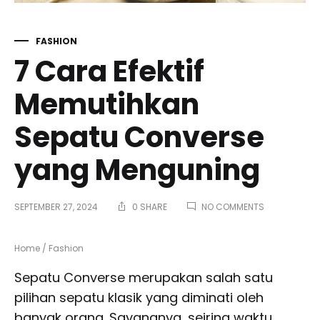
FASHION
7 Cara Efektif
Memutihkan
Sepatu Converse
yang Menguning
ON
SEPTEMBER 27, 2024
0 SHARE
NO COMMENTS
7
CARA
EFEKTIF
Home
/
Fashion
MEMUTIHKAN
SEPATU
Sepatu Converse merupakan salah satu
CONVERSE
pilihan sepatu klasik yang diminati oleh
YANG
MENGUNING
banyak orang. Sayangnya, seiring waktu,