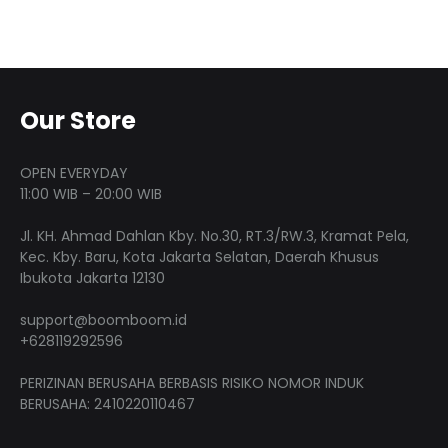
Our Store
OPEN EVERYDAY
11:00 WIB – 20:00 WIB
Jl. KH. Ahmad Dahlan Kby. No.30, RT.3/RW.3, Kramat Pela,
Kec. Kby. Baru, Kota Jakarta Selatan, Daerah Khusus
Ibukota Jakarta 12130
support@boomboom.id
+628119292596
PERIZINAN BERUSAHA BERBASIS RISIKO NOMOR INDUK
BERUSAHA: 2410220110467